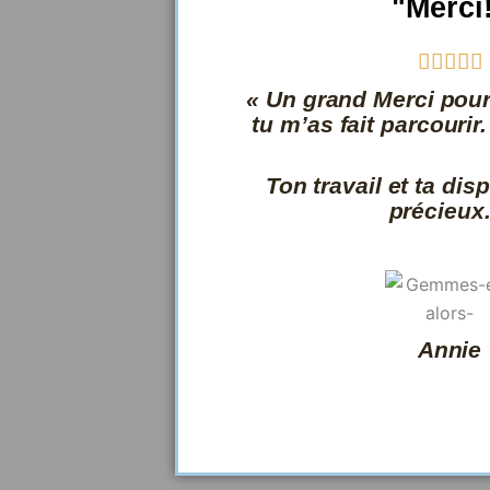
"Merci





« Un grand Merci pou
t
tu m’as fait parcourir
é
Ton travail et ta dis
s
précieux.
r
Annie