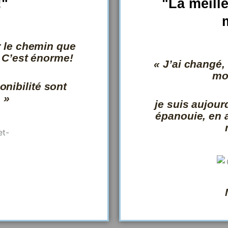
!"
"La meill
N
o
r le chemin que
. C’est énorme!
« J’ai changé,
mo
5
ponibilité sont
 »
je suis aujour
u
épanouie, en 
5