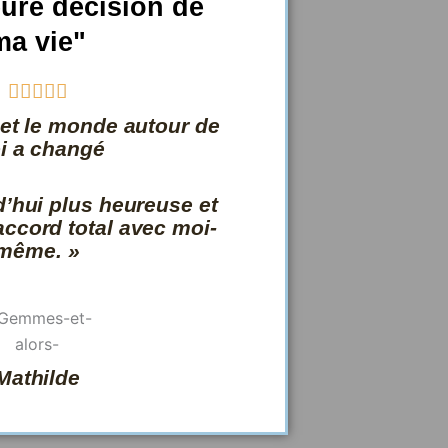
eure décision de
ma vie"
N





o
 et le monde autour de
t
i a changé
é
5
d’hui plus heureuse et
s
accord total avec moi-
u
même. »
r
5
Mathilde