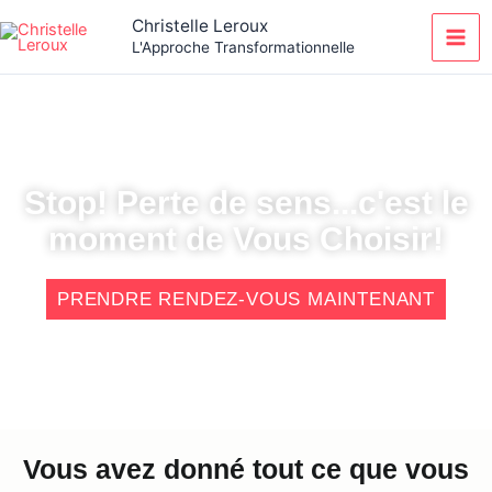
Aller
Christelle Leroux
au
L'Approche Transformationnelle
contenu
Stop! Perte de sens...c'est le
moment de Vous Choisir!
PRENDRE RENDEZ-VOUS MAINTENANT
Vous avez donné tout ce que vous