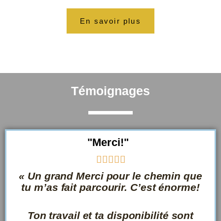
En savoir plus
Témoignages
"Merci!"
N





o
« Un grand Merci pour le chemin que
t
tu m’as fait parcourir. C’est énorme!
é
5
Ton travail et ta disponibilité sont
s