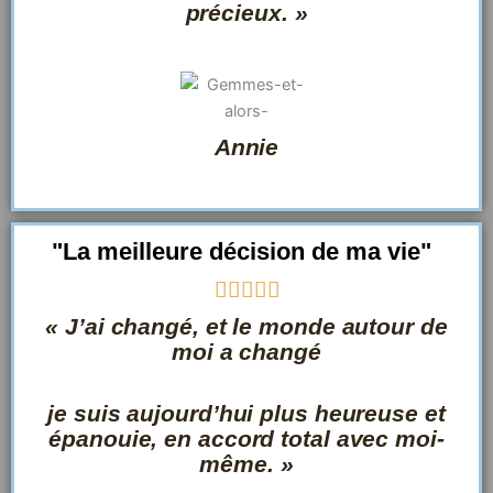
précieux. »
u
r
5
Annie
"La meilleure décision de ma vie"
N





o
« J’ai changé, et le monde autour de
t
moi a changé
é
5
je suis aujourd’hui plus heureuse et
s
épanouie, en accord total avec moi-
u
même. »
r