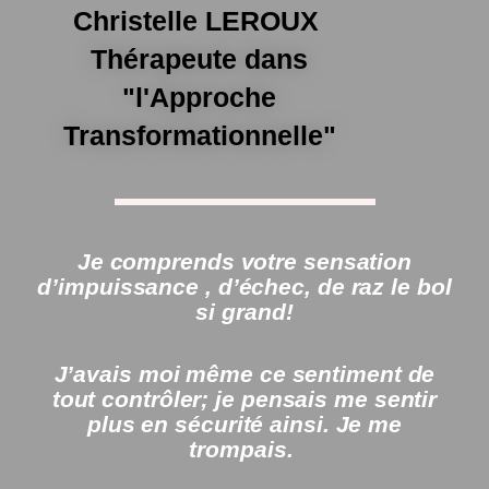
Christelle LEROUX
Thérapeute dans
"l'Approche
Transformationnelle"
Je comprends votre sensation
d’impuissance , d’échec, de raz le bol
si grand!
J’avais moi même ce sentiment de
tout contrôler; je pensais me sentir
plus en sécurité ainsi. Je me
trompais.