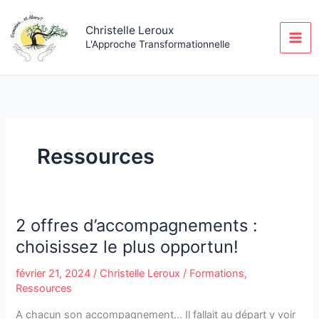
Aller
au
Christelle Leroux
contenu
L'Approche Transformationnelle
Ressources
2 offres d’accompagnements :
2
offres
choisissez le plus opportun!
d’accompagnements
février 21, 2024
/
Christelle Leroux
/
Formations
,
:
Ressources
choisissez
le
A chacun son accompagnement… Il fallait au départ y voir